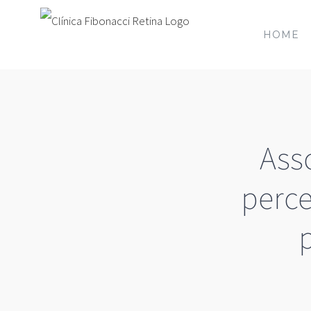
HOME
Asso
perce
p