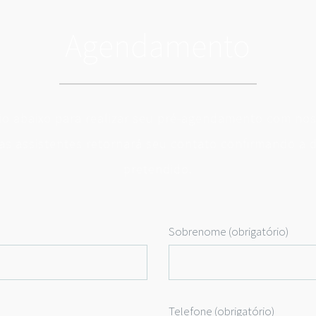
Agendamento
rio abaixo para realizar seu pré-agendamento com nos
s assistentes retornará seu contato confirmando a d
pretendido.
Sobrenome (obrigatório)
)
Telefone (obrigatório)