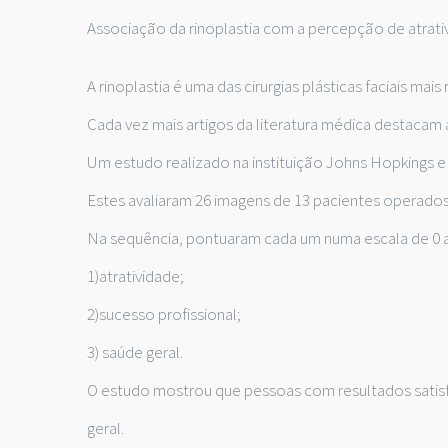
Associação da rinoplastia com a percepção de atrati
A rinoplastia é uma das cirurgias plásticas faciais mai
Cada vez mais artigos da literatura médica destacam a
Um estudo realizado na instituição Johns Hopkings e
Estes avaliaram 26 imagens de 13 pacientes operados
Na sequência, pontuaram cada um numa escala de 0 a 
1)atratividade;
2)sucesso profissional;
3) saúde geral.
O estudo mostrou que pessoas com resultados satisfat
geral.